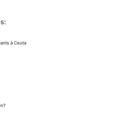
s:
rants à Ceuta
on?