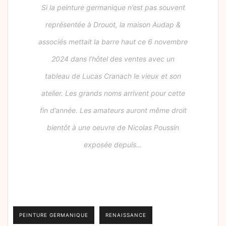
Si la peinture germanique n’est pas souvent
représentée à Drouot, la maison Audap &
associés mettait la barre haut ce 6 novembre
2024 dans l’hôtel des ventes avec un
tableau de Lucas Cranach le vieux et son
atelier. Les grands noms arrivent pour cette
fin d’année. Les amateurs auront même droit
bientôt à une oeuvre de Nicolas Poussin
exposée depuis…
PEINTURE GERMANIQUE
RENAISSANCE