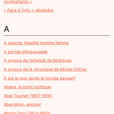
combattants »
« Face à l’info » dégénère
A
A gauche, l’égalité homme femme
A portée d’engueulade
A propos de l’attentat de Mulhouse
A propos de la chronique de Michel Onfray
A qui le tour après le monde paysan?
Abaya, le point politique
Abel Truchet (1857-1918)
Aberration, encore!
Abidin Dino (1913-1993)