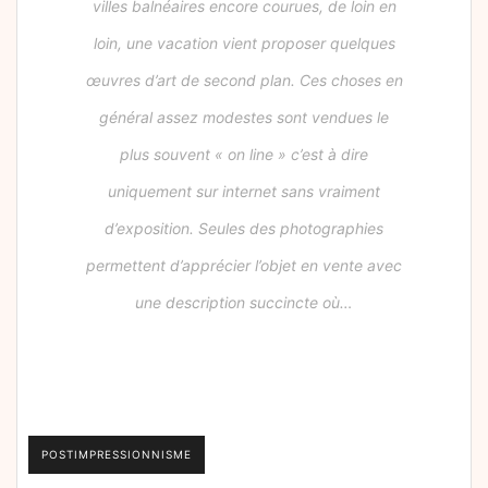
villes balnéaires encore courues, de loin en
loin, une vacation vient proposer quelques
œuvres d’art de second plan. Ces choses en
général assez modestes sont vendues le
plus souvent « on line » c’est à dire
uniquement sur internet sans vraiment
d’exposition. Seules des photographies
permettent d’apprécier l’objet en vente avec
une description succincte où…
POSTIMPRESSIONNISME