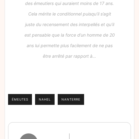
des émeutiers qui auraient moins de 17 ans.
Cela mérite le conditionnel puisqu’il s’agit
juste du recensement des interpellés et qu’il
est pensable que la force d’un homme de 20
ans lui permette plus facilement de ne pas
être arrêté par rapport à…
ÉMEUTES
NAHEL
NANTERRE