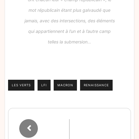
mot républicain étant plus galvaudé que
jamais, avec des intersections, des éléments
qui appartiennent à l’un et à l’autre camp
telles la submersion…
LES VERTS
LFI
MACRON
RENAISSANCE