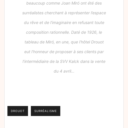
beaucoup comme Joan Miró ont été des
surréalistes cherchant à représenter l’espace
du rêve et de l’imaginaire en refusant toute
composition rationnelle. Daté de 1926, le
tableau de Miró, en une, que l’hôtel Drouot
eut l’honneur de proposer à ses clients par
l’intermédiaire de la SVV Kalck dans la vente
du 4 avril…
DROUOT
SURRÉALISME