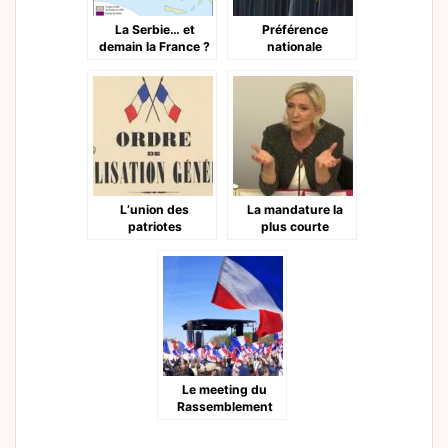
La Serbie… et
Préférence
demain la France ?
nationale
L’union des
La mandature la
patriotes
plus courte
possible
Le meeting du
Rassemblement
National