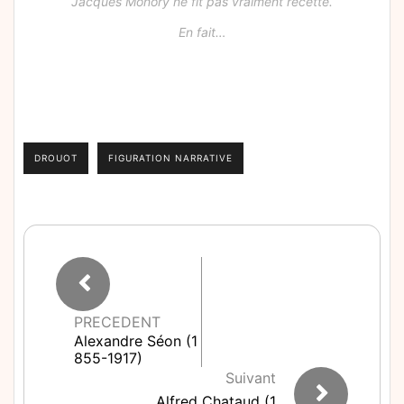
Jacques Monory ne fit pas vraiment recette.
En fait…
DROUOT
FIGURATION NARRATIVE
PRECEDENT
Alexandre Séon (1
855-1917)
Suivant
Alfred Chataud (1