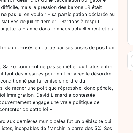
ns son désir idiot d’une vaccination obligatoire
 difficile, mais la pression des barons LR était
ne pas lui en vouloir – sa participation déclarée au
slatives de juillet dernier ! Gardons à l’esprit
ui jette la France dans le chaos actuellement et au
tre compensés en partie par ses prises de position
R
is Sarko comment ne pas se méfier du hiatus entre
 il faut des mesures pour en finir avec le désordre
t conditionné par la remise en ordre du
si de mener une politique répressive, donc pénale,
 loi immigration, David Lisnard a contestée
 gouvernement engage une vraie politique de
 contenter de cette loi ».
rd aux dernières municipales fut un plébiscite qui
istes, incapables de franchir la barre des 5%. Ses