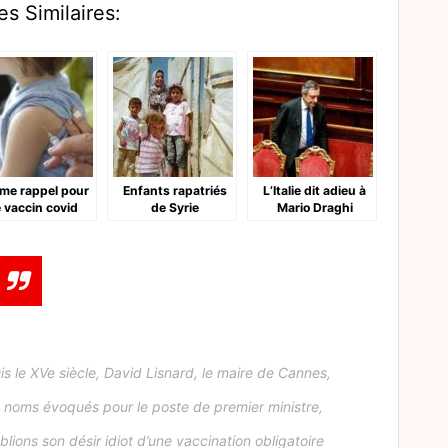
es Similaires:
me rappel pour
Enfants rapatriés
L’Italie dit adieu à
e vaccin covid
de Syrie
Mario Draghi
s le XVe siècle, David Lisnard, le maire de Cannes,
es noms évoqués pour le poste de premier ministre,
lions son désir idiot d’une vaccination obligatoire