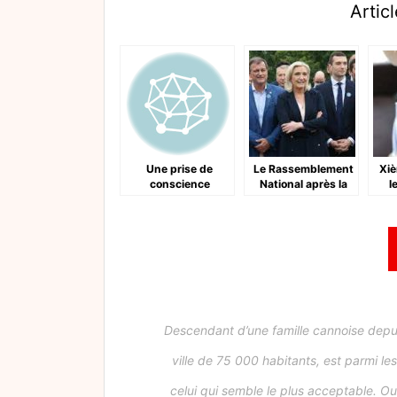
Articl
Une prise de
Le Rassemblement
Xiè
conscience
National après la
l
citoyenne:
législative
l’abstention
Descendant d’une famille cannoise depui
ville de 75 000 habitants, est parmi l
celui qui semble le plus acceptable. Oub