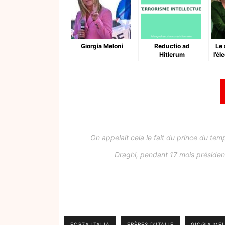
Giorgia Meloni
Reductio ad
Le 
Hitlerum
l’él
On appelait cela le fait du prince du te
Draghi, pendant 17 mois président d
FORZA ITALIA
FRÈRES D'ITALIE
GIOGIA ME