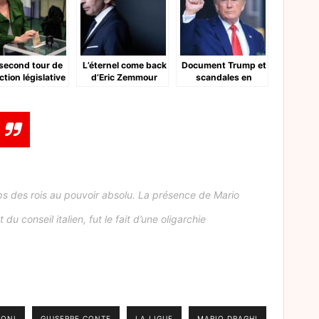
second tour de
L’éternel come back
Document Trump et
ection législative
d’Eric Zemmour
scandales en
France
mps des rois au pouvoir absolu. La présence de Mario
u conseil italien, fut le fait d’une oligarchie
LONI
GIUSEPPE CONTE
LA LIGUE
MARIO DRAGHI