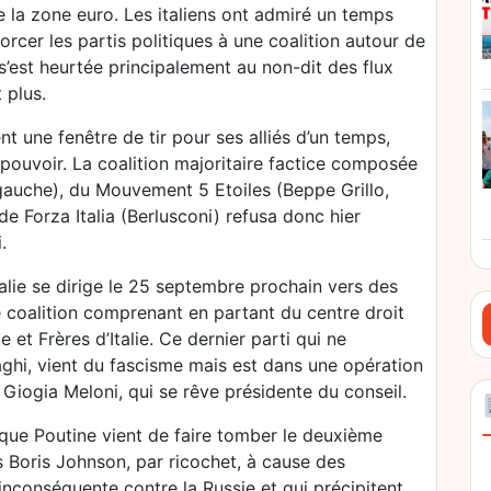
e la zone euro. Les italiens ont admiré un temps
orcer les partis politiques à une coalition autour de
s’est heurtée principalement au non-dit des flux
 plus.
 une fenêtre de tir pour ses alliés d’un temps,
e pouvoir. La coalition majoritaire factice composée
gauche), du Mouvement 5 Etoiles (Beppe Grillo,
de Forza Italia (Berlusconi) refusa donc hier
.
talie se dirige le 25 septembre prochain vers des
e coalition comprenant en partant du centre droit
ue et Frères d’Italie. Ce dernier parti qui ne
raghi, vient du fascisme mais est dans une opération
iogia Meloni, qui se rêve présidente du conseil.
 que Poutine vient de faire tomber le deuxième
s Boris Johnson, par ricochet, à cause des
nconséquente contre la Russie et qui précipitent