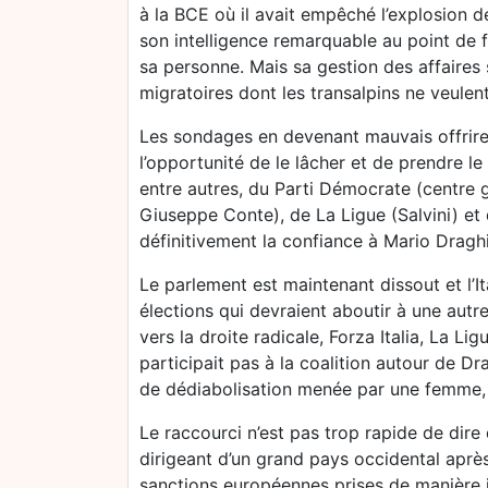
à la BCE où il avait empêché l’explosion d
son intelligence remarquable au point de f
sa personne. Mais sa gestion des affaires 
migratoires dont les transalpins ne veulent
Les sondages en devenant mauvais offrirent
l’opportunité de le lâcher et de prendre l
entre autres, du Parti Démocrate (centre 
Giuseppe Conte), de La Ligue (Salvini) et 
définitivement la confiance à Mario Draghi
Le parlement est maintenant dissout et l’I
élections qui devraient aboutir à une autr
vers la droite radicale, Forza Italia, La Lig
participait pas à la coalition autour de D
de dédiabolisation menée par une femme, G
Le raccourci n’est pas trop rapide de dire
dirigeant d’un grand pays occidental aprè
sanctions européennes prises de manière i