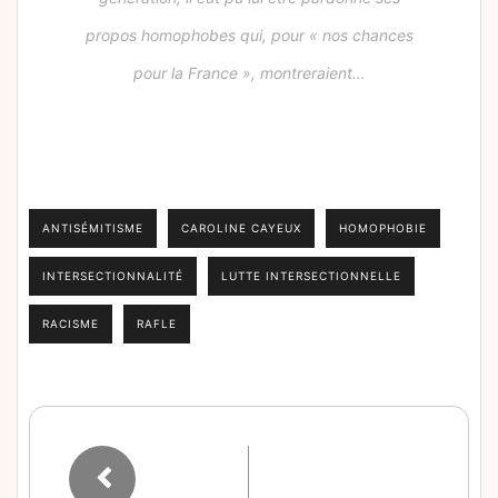
propos homophobes qui, pour « nos chances
pour la France », montreraient…
ANTISÉMITISME
CAROLINE CAYEUX
HOMOPHOBIE
INTERSECTIONNALITÉ
LUTTE INTERSECTIONNELLE
RACISME
RAFLE