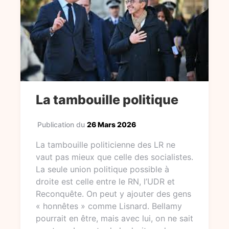
La tambouille politique
Publication du
26 Mars 2026
La tambouille politicienne des LR ne
vaut pas mieux que celle des socialistes.
La seule union politique possible à
droite est celle entre le RN, l’UDR et
Reconquête. On peut y ajouter des gens
« honnêtes » comme Lisnard. Bellamy
pourrait en être, mais avec lui, on ne sait