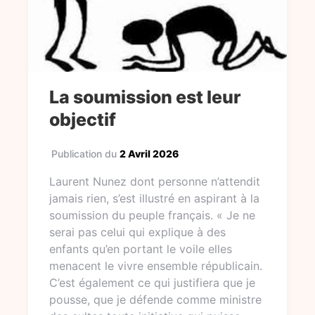
La soumission est leur
objectif
Publication du
2 Avril 2026
Laurent Nunez dont personne n’attendit
jamais rien, s’est illustré en aspirant à la
soumission du peuple français. « Je ne
serai pas celui qui explique à des
enfants qu’en portant le voile elles
menacent le vivre ensemble républicain.
C’est également ce qui justifiera que je
pousse, que je défende comme ministre