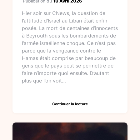
Publication du
10 Avril 2026
Hier soir sur CNews, la question de
l’attitude d’Israël au Liban était enfin
posée. La mort de centaines d’innocents
à Beyrouth sous les bombardements de
l’armée israélienne choque. Ce n’est pas
parce que la vengeance contre le
Hamas était comprise par beaucoup de
gens que le pays peut se permettre de
faire n’importe quoi ensuite. D’autant
plus que l’on voit…
Continuer la lecture