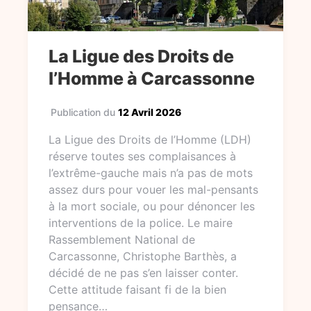
La Ligue des Droits de
l’Homme à Carcassonne
Publication du
12 Avril 2026
La Ligue des Droits de l’Homme (LDH)
réserve toutes ses complaisances à
l’extrême-gauche mais n’a pas de mots
assez durs pour vouer les mal-pensants
à la mort sociale, ou pour dénoncer les
interventions de la police. Le maire
Rassemblement National de
Carcassonne, Christophe Barthès, a
décidé de ne pas s’en laisser conter.
Cette attitude faisant fi de la bien
pensance…