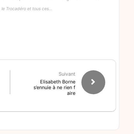
 le Trocadéro et tous ces…
Suivant
Elisabeth Borne
s’ennuie à ne rien f
aire