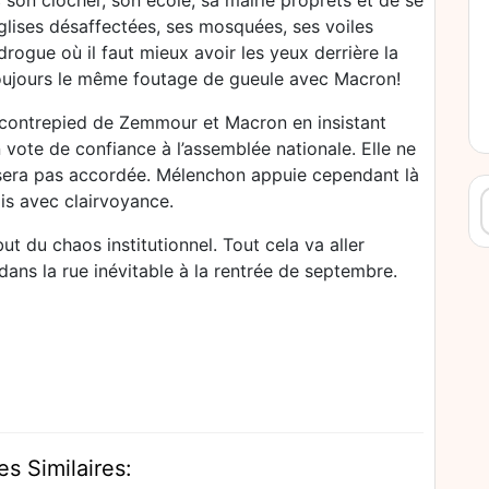
son clocher, son école, sa mairie proprets et de se
lises désaffectées, ses mosquées, ses voiles
 drogue où il faut mieux avoir les yeux derrière la
 toujours le même foutage de gueule avec Macron!
e contrepied de Zemmour et Macron en insistant
vote de confiance à l’assemblée nationale. Elle ne
lui sera pas accordée. Mélenchon appuie cependant là
R
is avec clairvoyance.
t du chaos institutionnel. Tout cela va aller
ans la rue inévitable à la rentrée de septembre.
es Similaires: