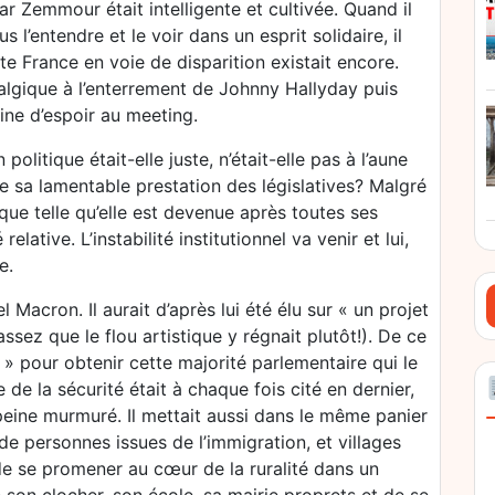
par Zemmour était intelligente et cultivée. Quand il
l’entendre et le voir dans un esprit solidaire, il
te France en voie de disparition existait encore.
algique à l’enterrement de Johnny Hallyday puis
leine d’espoir au meeting.
olitique était-elle juste, n’était-elle pas à l’aune
de sa lamentable prestation des législatives? Malgré
lique telle qu’elle est devenue après toutes ses
lative. L’instabilité institutionnel va venir et lui,
e.
acron. Il aurait d’après lui été élu sur « un projet
assez que le flou artistique y régnait plutôt!). De ce
e » pour obtenir cette majorité parlementaire qui le
 de la sécurité était à chaque fois cité en dernier,
à peine murmuré. Il mettait aussi dans le même panier
 de personnes issues de l’immigration, et villages
e se promener au cœur de la ruralité dans un