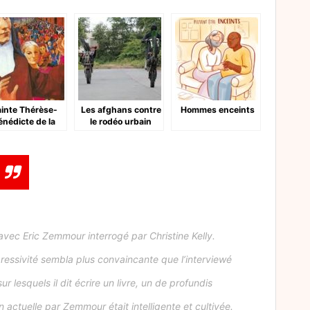
inte Thérèse-
Les afghans contre
Hommes enceints
énédicte de la
le rodéo urbain
Croix
avec Eric Zemmour interrogé par Christine Kelly.
ressivité sembla plus convaincante que l’interviewé
 lesquels il dit écrire un livre, un de profundis
n actuelle par Zemmour était intelligente et cultivée.