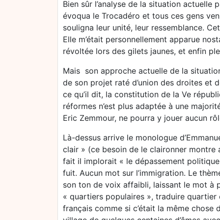
Bien sûr l’analyse de la situation actuelle 
évoqua le Trocadéro et tous ces gens venus 
souligna leur unité, leur ressemblance. Cet
Elle m’était personnellement apparue nost
révoltée lors des gilets jaunes, et enfin p
Mais son approche actuelle de la situation p
de son projet raté d’union des droites et 
ce qu’il dit, la constitution de la Ve répub
réformes n’est plus adaptée à une majorité re
Eric Zemmour, ne pourra y jouer aucun rôl
Là-dessus arrive le monologue d’Emmanuel M
clair » (ce besoin de le claironner montre 
fait il implorait « le dépassement politiqu
fuit. Aucun mot sur l’immigration. Le thème
son ton de voix affaibli, laissant le mot 
« quartiers populaires », traduire quartier
français comme si c’était la même chose d