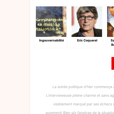
Ingouvernabilité
Eric Coquerel
Sa
B
La soirée politique d’hier commença 
L’intervieweuse pleine charme et sans ag
visiblement marqué par ses échecs sur
surement! Bien sûr l’analyse de la situatio