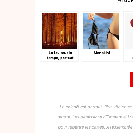
Articl
Le feu tout le
Monokini
temps, partout
La chienlit est partout. Plus vite on 
vaudra. Les démissions d’Emmanuel Macr
pour rebattre les cartes. A l’assemblé