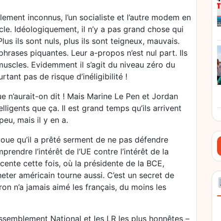
ement inconnus, l’un socialiste et l’autre modem en
le. Idéologiquement, il n’y a pas grand chose qui
lus ils sont nuls, plus ils sont teigneux, mauvais.
phrases piquantes. Leur a-propos n’est nul part. Ils
muscles. Evidemment il s’agit du niveau zéro du
tant pas de risque d’inéligibilité !
e n’aurait-on dit ! Mais Marine Le Pen et Jordan
lligents que ça. Il est grand temps qu’ils arrivent
peu, mais il y en a.
avoue qu’il a prêté serment de ne pas défendre
mprendre l’intérêt de l’UE contre l’intérêt de la
cente cette fois, où la présidente de la BCE,
eter américain tourne aussi. C’est un secret de
on n’a jamais aimé les français, du moins les
ssemblement National et les LR les plus honnêtes –