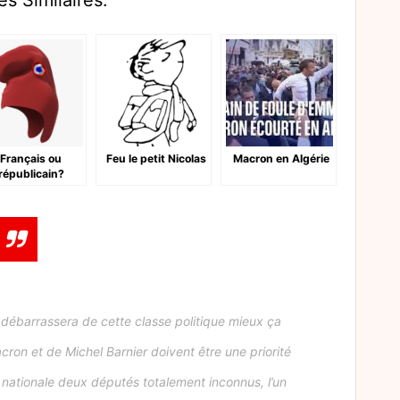
es Similaires:
Français ou
Feu le petit Nicolas
Macron en Algérie
républicain?
se débarrassera de cette classe politique mieux ça
on et de Michel Barnier doivent être une priorité
e nationale deux députés totalement inconnus, l’un