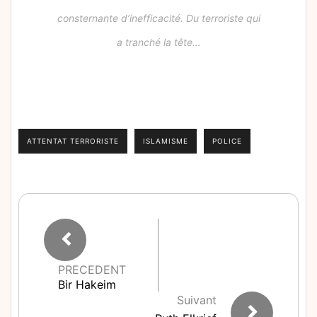
consternante d’inefficacité. Du terroriste qui
a tranché la tête…
ATTENTAT TERRORISTE
ISLAMISME
POLICE
PRECEDENT
Bir Hakeim
Suivant